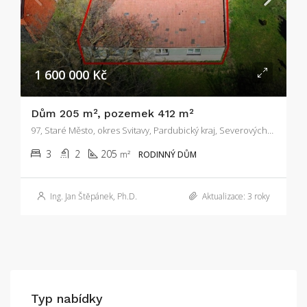
1 600 000 Kč
Dům 205 m², pozemek 412 m²
97, Staré Město, okres Svitavy, Pardubický kraj, Severovýchod, 569 32, Česko
3
2
205
m²
RODINNÝ DŮM
Ing. Jan Štěpánek, Ph.D.
Aktualizace: 3 roky
Typ nabídky