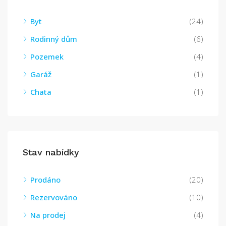
Byt
(24)
Rodinný dům
(6)
Pozemek
(4)
Garáž
(1)
Chata
(1)
Stav nabídky
Prodáno
(20)
Rezervováno
(10)
Na prodej
(4)