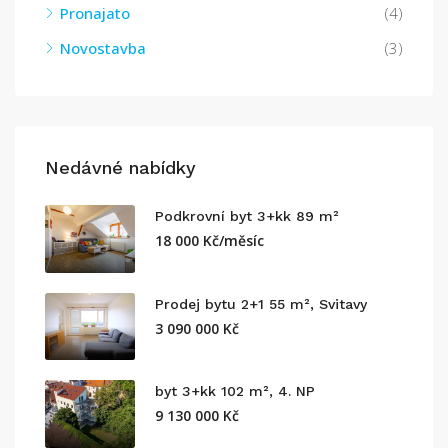
Pronajato
(4)
Novostavba
(3)
Nedávné nabídky
Podkrovní byt 3+kk 89 m²
18 000 Kč/měsíc
Prodej bytu 2+1 55 m², Svitavy
3 090 000 Kč
byt 3+kk 102 m², 4. NP
9 130 000 Kč